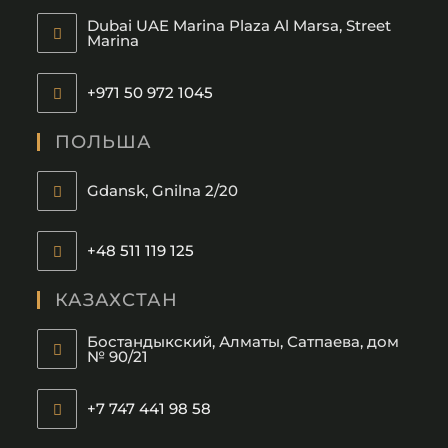
your
Dubai UAE Marina Plaza Al Marsa, Street
application
Marina
+971 50 972 1045
Opens
in
ПОЛЬША
your
application
Gdansk, Gnilna 2/20
+48 511 119 125
Opens
in
КАЗАХСТАН
your
Бостандыкский, Алматы, Сатпаева, дом
application
№ 90/21
+7 747 441 98 58
Opens