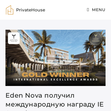
Skip
to
PrivateHouse
MENU
content
Eden Nova получил
международную награду IE