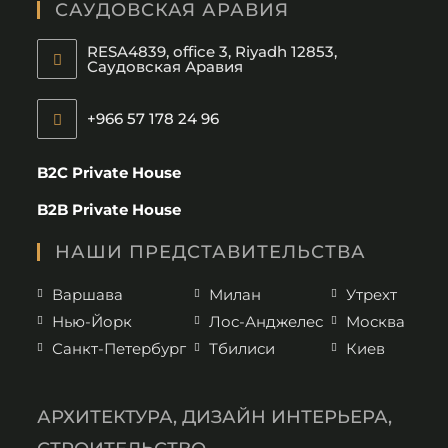
in
САУДОВСКАЯ АРАВИЯ
your
RESA4839, office 3, Riyadh 12853,
application
Саудовская Аравия
+966 57 178 24 96
Opens
in
B2C Private House
your
B2B Private House
application
НАШИ ПРЕДСТАВИТЕЛЬСТВА
Варшава
Милан
Утрехт
Нью-Йорк
Лос-Анджелес
Москва
Санкт-Петербург
Тбилиси
Киев
АРХИТЕКТУРА, ДИЗАЙН ИНТЕРЬЕРА,