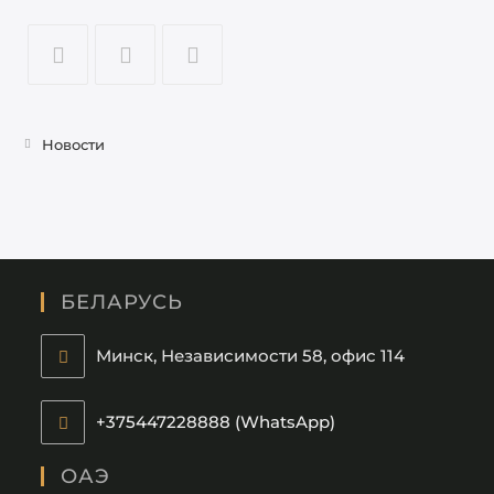
Opens
Opens
Opens
in
in
in
Новости
a
a
a
new
new
new
tab
tab
tab
БЕЛАРУСЬ
Минск, Независимости 58, офис 114
+375447228888 (WhatsApp)
Opens
in
ОАЭ