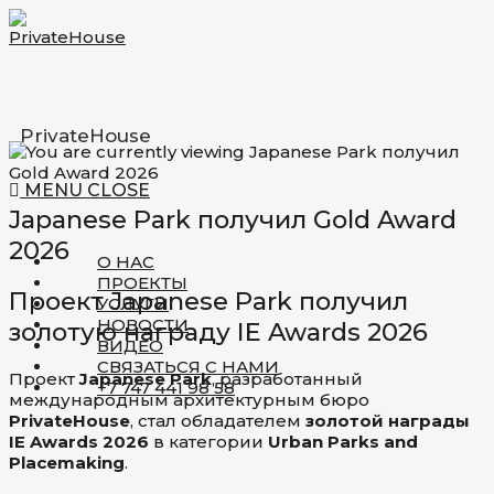
Skip
to
content
PrivateHouse
MENU
CLOSE
Japanese Park получил Gold Award
2026
О НАС
ПРОЕКТЫ
Проект Japanese Park получил
УСЛУГИ
НОВОСТИ
золотую награду IE Awards 2026
ВИДЕО
СВЯЗАТЬСЯ С НАМИ
Проект
Japanese Park
, разработанный
+7 747 441 98 58
международным архитектурным бюро
PrivateHouse
, стал обладателем
золотой награды
IE Awards 2026
в категории
Urban Parks and
Placemaking
.