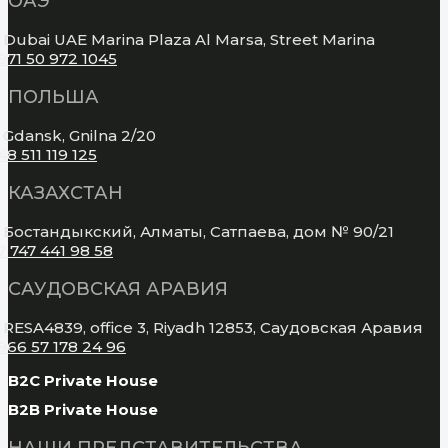
ОАЭ
application
Dubai UAE Marina Plaza Al Marsa, Street Marina
Opens
971 50 972 1045
in
ПОЛЬША
your
application
Gdansk, Gnilna 2/20
Opens
48 511 119 125
in
КАЗАХСТАН
your
application
Бостандыкский, Алматы, Сатпаева, дом № 90/21
Opens
7 747 441 98 58
in
САУДОВСКАЯ АРАВИЯ
your
application
RESA4839, office 3, Riyadh 12853, Саудовская Аравия
Opens
966 57 178 24 96
in
B2C Private House
your
application
B2B Private House