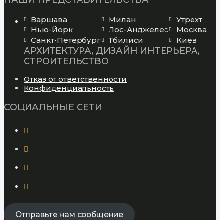
НАШИ ПРЕДСТАВИТЕЛЬСТВА
Варшава
Милан
Утрехт
Нью-Йорк
Лос-Анджелес
Москва
Санкт-Петербург
Тбилиси
Киев
АРХИТЕКТУРА, ДИЗАЙН ИНТЕРЬЕРА,
СТРОИТЕЛЬСТВО
Opens
Отказ от ответственности
Opens
in
Конфиденциальность
in
a
СОЦИАЛЬНЫЕ СЕТИ
a
new
new
tab
tab
Opens
in
a
Opens
new
in
tab
a
Opens
new
in
tab
a
Opens
new
in
tab
a
new
Отправьте нам сообщение
tab