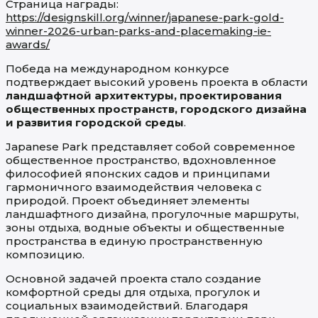
Страница награды:
https://designskill.org/winner/japanese-park-gold-
winner-2026-urban-parks-and-placemaking-ie-
awards/
Победа на международном конкурсе
подтверждает высокий уровень проекта в области
ландшафтной архитектуры, проектирования
общественных пространств, городского дизайна
и развития городской среды
.
Japanese Park представляет собой современное
общественное пространство, вдохновленное
философией японских садов и принципами
гармоничного взаимодействия человека с
природой. Проект объединяет элементы
ландшафтного дизайна, прогулочные маршруты,
зоны отдыха, водные объекты и общественные
пространства в единую пространственную
композицию.
Основной задачей проекта стало создание
комфортной среды для отдыха, прогулок и
социальных взаимодействий. Благодаря