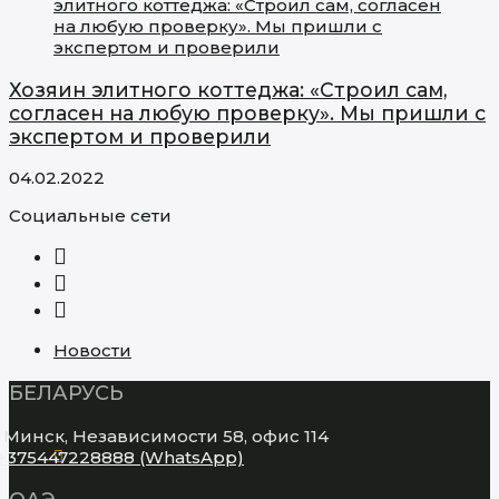
Хозяин элитного коттеджа: «Строил сам,
согласен на любую проверку». Мы пришли с
экспертом и проверили
04.02.2022
Социальные сети
Opens
in
Opens
a
in
Opens
new
a
in
tab
new
a
Новости
tab
new
tab
БЕЛАРУСЬ
Минск, Независимости 58, офис 114
Opens
+375447228888 (WhatsApp)
in
your