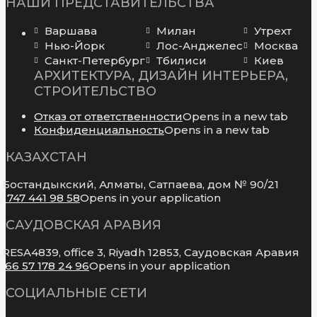
НАШИ ПРЕДСТАВИТЕЛЬСТВА
Варшава
Милан
Утрехт
Нью-Йорк
Лос-Анджелес
Москва
Санкт-Петербург
Тбилиси
Киев
АРХИТЕКТУРА, ДИЗАЙН ИНТЕРЬЕРА,
СТРОИТЕЛЬСТВО
Отказ от ответственности
Opens in a new tab
Конфиденциальность
Opens in a new tab
КАЗАХСТАН
Бостандыкский, Алматы, Сатпаева, дом № 90/21
7 747 441 98 58
Opens in your application
САУДОВСКАЯ АРАВИЯ
RESA4839, office 3, Riyadh 12853, Саудовская Аравия
966 57 178 24 96
Opens in your application
СОЦИАЛЬНЫЕ СЕТИ