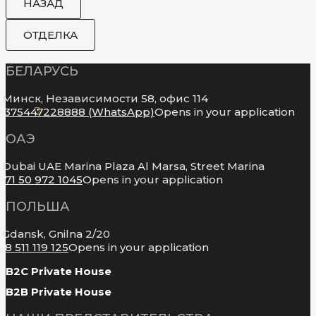
ОТДЕЛКА
БЕЛАРУСЬ
Минск, Независимости 58, офис 114
+375447228888 (WhatsApp)
Opens in your application
ОАЭ
Dubai UAE Marina Plaza Al Marsa, Street Marina
971 50 972 1045
Opens in your application
ПОЛЬША
Gdansk, Gnilna 2/20
48 511 119 125
Opens in your application
B2C Private House
B2B Private House