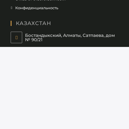
Конфиденциальность
КАЗАХСТАН
Бостандыкский, Алматы, Сатпаева, дом
№ 90/21
+7 747 441 98 58
САУДОВСКАЯ АРАВИЯ
RESA4839, office 3, Riyadh 12853,
Саудовская Аравия
+966 57 178 24 96
СОЦИАЛЬНЫЕ СЕТИ