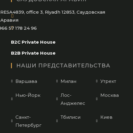
your
application
RESA4839, office 3, Riyadh 12853, Саудовская
Аравия
Opens
966 57 178 24 96
in
B2C Private House
your
application
B2B Private House
НАШИ ПРЕДСТАВИТЕЛЬСТВА
Варшава
Милан
Утрехт
Нью-Йорк
Лос-
Москва
Анджелес
Санкт-
Тбилиси
Киев
Петербург