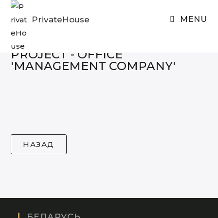
Skip
to
PrivateHouse
MENU
content
PROJECT
- OFFICE
'MANAGEMENT COMPANY'
БЕЛАРУСЬ