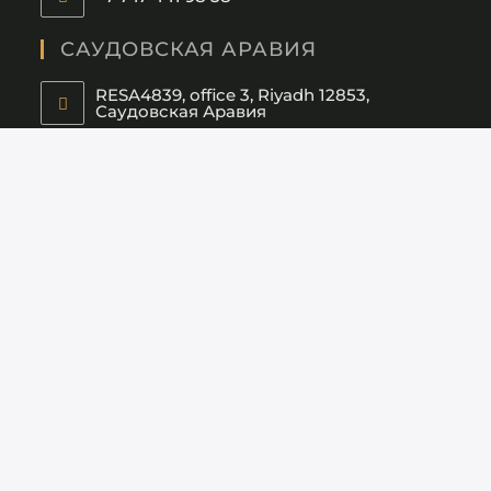
САУДОВСКАЯ АРАВИЯ
RESA4839, office 3, Riyadh 12853,
Саудовская Аравия
+966 57 178 24 96
СОЦИАЛЬНЫЕ СЕТИ
Отправьте нам сообщение
privatehouse@mail.ru
СОИСКАТЕЛЯМ