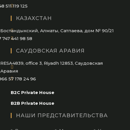
Opens
48 511 119 125
in
КАЗАХСТАН
your
application
Бостандыкский, Алматы, Сатпаева, дом № 90/21
Opens
7 747 441 98 58
in
САУДОВСКАЯ АРАВИЯ
your
application
RESA4839, office 3, Riyadh 12853, Саудовская
Аравия
Opens
966 57 178 24 96
in
B2C Private House
your
application
B2B Private House
НАШИ ПРЕДСТАВИТЕЛЬСТВА