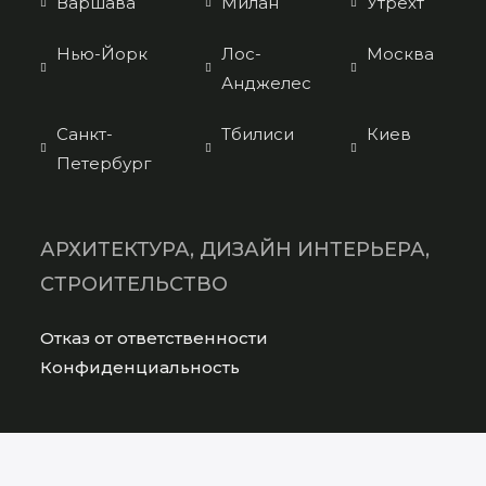
Варшава
Милан
Утрехт
Нью-Йорк
Лос-
Москва
Анджелес
Санкт-
Тбилиси
Киев
Петербург
АРХИТЕКТУРА, ДИЗАЙН ИНТЕРЬЕРА,
СТРОИТЕЛЬСТВО
Opens
Отказ от ответственности
in
Opens
Конфиденциальность
a
in
new
a
tab
new
СОЦИАЛЬНЫЕ СЕТИ
tab