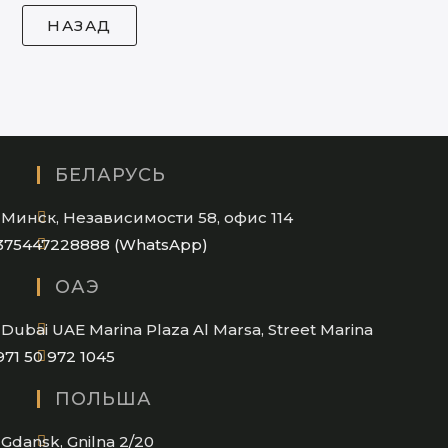
БЕЛАРУСЬ
Минск, Независимости 58, офис 114
Opens
375447228888 (WhatsApp)
in
ОАЭ
your
application
Dubai UAE Marina Plaza Al Marsa, Street Marina
Opens
971 50 972 1045
in
ПОЛЬША
your
application
Gdansk, Gnilna 2/20