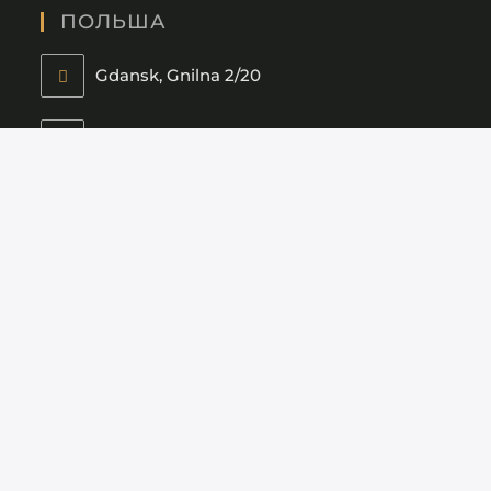
ПОЛЬША
Gdansk, Gnilna 2/20
+48 511 119 125
B2C Private House
B2B Private House
НАШИ ПРЕДСТАВИТЕЛЬСТВА
Варшава
Милан
Утрехт
Нью-Йорк
Лос-Анджелес
Москва
Санкт-Петербург
Тбилиси
Киев
АРХИТЕКТУРА, ДИЗАЙН ИНТЕРЬЕРА,