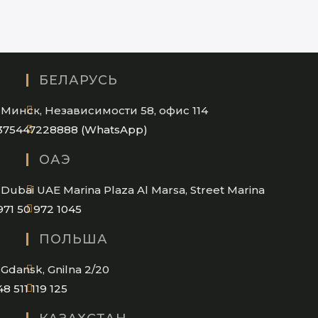
БЕЛАРУСЬ
Минск, Независимости 58, офис 114
Opens
375447228888 (WhatsApp)
in
ОАЭ
your
application
Dubai UAE Marina Plaza Al Marsa, Street Marina
Opens
971 50 972 1045
in
ПОЛЬША
your
application
Gdansk, Gnilna 2/20
Opens
48 511 119 125
in