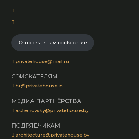
a
in
new
Opens
a
tab
in
new
Opens
a
tab
in
new
a
tab
Отправьте нам сообщение
new
tab
privatehouse@mail.ru
СОИСКАТЕЛЯМ
hr@privatehouse.io
МЕДИА ПАРТНЁРСТВА
a.chehovsky@privatehouse.by
ПОДРЯДЧИКАМ
architecture@privatehouse.by