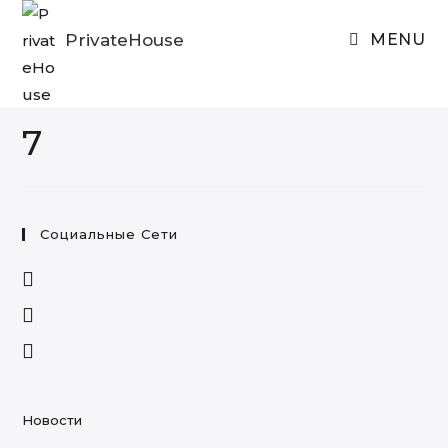
Skip
to
PrivateHouse
MENU
content
7
Социальные Сети
Opens
in
Opens
a
in
Opens
new
a
in
tab
new
a
tab
new
Новости
tab