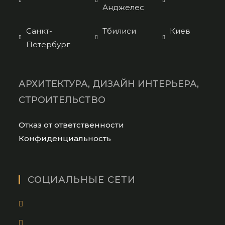
Анджелес
Санкт-
Тбилиси
Киев
Петербург
АРХИТЕКТУРА, ДИЗАЙН ИНТЕРЬЕРА,
СТРОИТЕЛЬСТВО
Opens
Отказ от ответственности
in
Opens
Конфиденциальность
a
in
new
a
tab
new
СОЦИАЛЬНЫЕ СЕТИ
tab
Opens
in
Opens