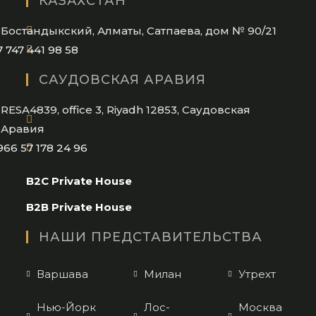
КАЗАХСТАН
your
application
Бостандыкский, Алматы, Сатпаева, дом № 90/21
Opens
7 747 441 98 58
in
САУДОВСКАЯ АРАВИЯ
your
application
RESA4839, office 3, Riyadh 12853, Саудовская
Аравия
Opens
966 57 178 24 96
in
B2C Private House
your
application
B2B Private House
НАШИ ПРЕДСТАВИТЕЛЬСТВА
Варшава
Милан
Утрехт
Нью-Йорк
Лос-
Москва